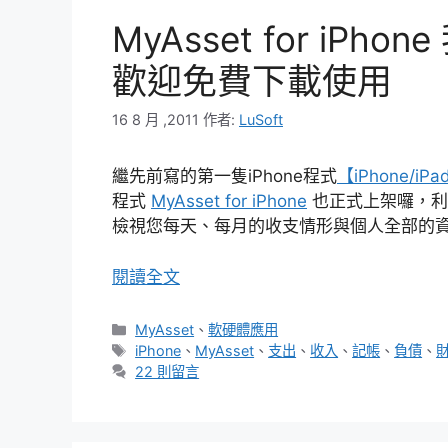
MyAsset for iP
歡迎免費下載使用
16 8 月 ,2011
作者:
LuSoft
繼先前寫的第一隻iPhone程式
【iPhone/i
程式
MyAsset for iPhone
也正式上架囉，利
檢視您每天、每月的收支情形與個人全部的
閱讀全文
分
MyAsset
、
軟硬體應用
類
標
iPhone
、
MyAsset
、
支出
、
收入
、
記帳
、
負債
、
籤
22 則留言