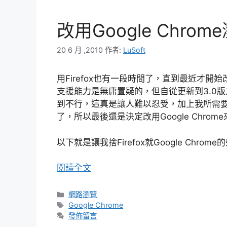
改用Google Chrom
20 6 月 ,2010
作者:
LuSoft
用Firefox也有一段時間了，直到最近才開始改用
支援能力是無庸置疑的，但自從更新到3.0版之
到不行，這真是讓人難以忍受，加上我所需要的幾
了，所以最後還是決定改用Google Chro
以下就是讓我捨Firefox就Google Chrome
閱讀全文
分
網路瀏覽
類
標
Google Chrome
籤
發佈留言