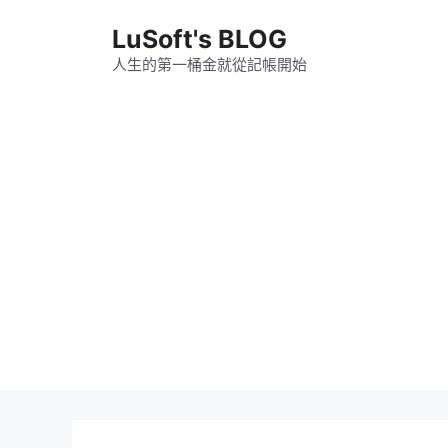
跳
LuSoft's BLOG
至
主
人生的第一桶金就從記帳開始
要
內
容