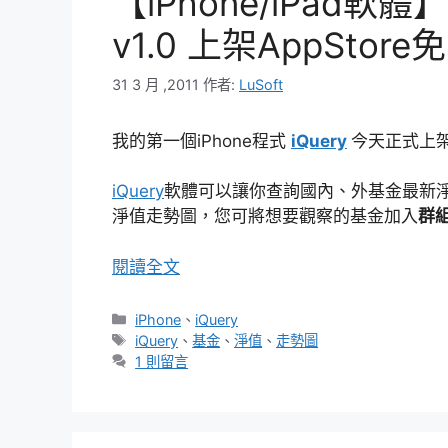
【iPhone/iPad軟
v1.0 上架AppStor
31 3 月 ,2011
作者:
LuSoft
我的第一個iPhone程式
iQuery
今天正式上架 A
iQuery
軟體可以讓你查詢國內、外基金最新
淨值走勢圖，您可將想要觀察的基金加入
群
閱讀全文
分
iPhone
、
iQuery
類
標
iQuery
、
基金
、
淨值
、
走勢圖
籤
1 則留言