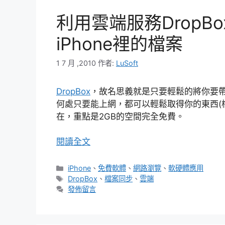
利用雲端服務DropB
iPhone裡的檔案
1 7 月 ,2010
作者:
LuSoft
DropBox
，故名思義就是只要輕鬆的將你要帶走
何處只要能上網，都可以輕鬆取得你的東西(
在，重點是2GB的空間完全免費。
閱讀全文
分
iPhone
、
免費軟體
、
網路瀏覽
、
軟硬體應用
類
標
DropBox
、
檔案同步
、
雲端
籤
發佈留言