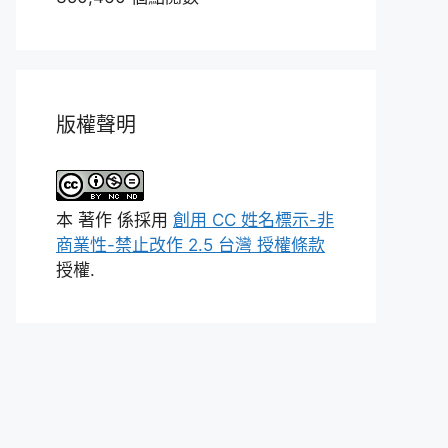
版權聲明
本
著作
係採用
創用 CC 姓名標示-非
商業性-禁止改作 2.5 台灣 授權條款
授權.