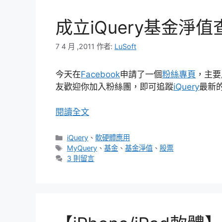
成立iQuery基金淨值
7 4 月 ,2011
作者:
LuSoft
今天在
Facebook
申請了一個
粉絲專頁
，主要
友歡迎你加入粉絲團，即可追蹤
iQuery
最新
閱讀全文
分
iQuery
、
軟硬體應用
類
標
MyQuery
、
基金
、
基金淨值
、
股票
籤
3 則留言