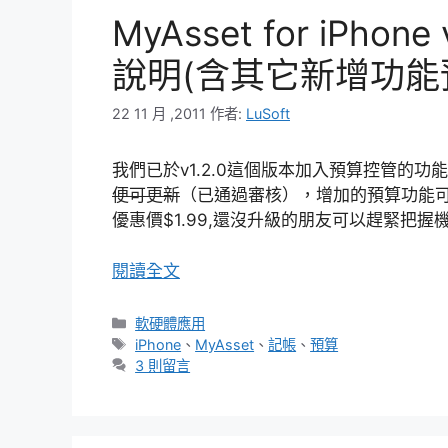
MyAsset for iPh
說明(含其它新增功能
22 11 月 ,2011
作者:
LuSoft
我們已於v1.2.0這個版本加入預算控管的功
便可更新
（已通過審核），增加的預算功能可
優惠價$1.99,還沒升級的朋友可以趕緊把握機
閱讀全文
分
軟硬體應用
類
標
iPhone
、
MyAsset
、
記帳
、
預算
籤
3 則留言