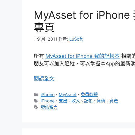
MyAsset for iPh
專頁
1 9 月 ,2011
作者:
LuSoft
所有
MyAsset for iPhone 我的記帳本
相關
朋友可以加入追蹤，可以掌握本App的最新
閱讀全文
分
iPhone
、
MyAsset
、
免費軟體
類
標
iPhone
、
支出
、
收入
、
記帳
、
負債
、
資產
籤
發佈留言