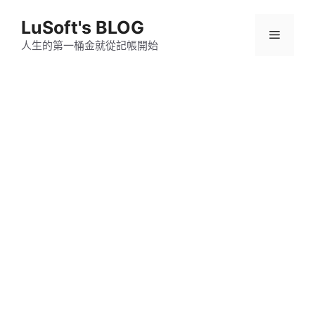
跳
LuSoft's BLOG
至
選
主
人生的第一桶金就從記帳開始
要
單
內
容