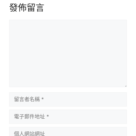
發佈留言
留
言
留
言
者
電
名
子
稱
郵
個
件