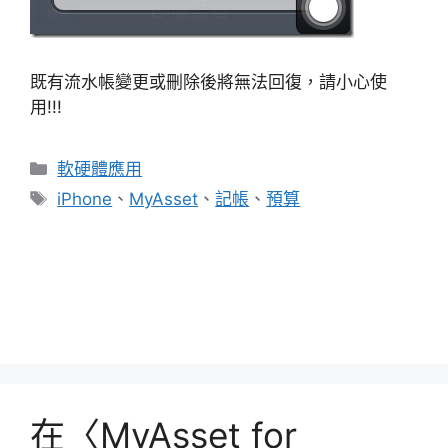
既有流水帳變更或刪除後將無法回復，請小心使
用!!!
分
軟硬體應用
類
標
iPhone
、
MyAsset
、
記帳
、
預算
籤
MyAsset for iPhone 我的記帳本 FACEBOOK
專頁
MyAsset for iPhone v1.3 定期提醒功能操作說
明
在〈MyAsset for