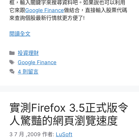
框，輸入關鍵字來搜尋資料吧。如果說也可以利用
它來跟
Google Finance
做結合，直接輸入股票代碼
來查詢個股最新行情就更方便了!
閱讀全文
分
投資理財
類
標
Google Finance
籤
4 則留言
實測Firefox 3.5正式版令
人驚豔的網頁瀏覽速度
3 7 月 ,2009
作者:
LuSoft