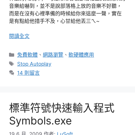
音樂給嚇到，並不是說部落格上放的音樂不好聽，
而是在沒有心裡準備的時候給你來這麼一聲，實在
是有點給他措手不及，心甘給他丟三ㄟ~
閱讀全文
分
免費軟體
、
網路瀏覽
、
軟硬體應用
類
標
Stop Autoplay
籤
14 則留言
標準符號快速輸入程式
Symbols.exe
19 6 月 ,2009
作者:
LuSoft