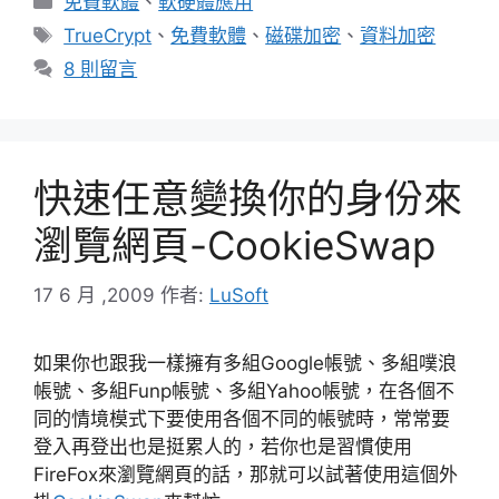
免費軟體
、
軟硬體應用
類
標
TrueCrypt
、
免費軟體
、
磁碟加密
、
資料加密
籤
8 則留言
快速任意變換你的身份來
瀏覽網頁-CookieSwap
17 6 月 ,2009
作者:
LuSoft
如果你也跟我一樣擁有多組Google帳號、多組噗浪
帳號、多組Funp帳號、多組Yahoo帳號，在各個不
同的情境模式下要使用各個不同的帳號時，常常要
登入再登出也是挺累人的，若你也是習慣使用
FireFox來瀏覽網頁的話，那就可以試著使用這個外