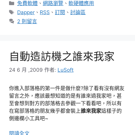
分
免費軟體
、
網路瀏覽
、
軟硬體應用
類
標
Dapper
、
RSS
、
訂閱
、
討論區
籤
2 則留言
自動造訪機之誰來我家
24 6 月 ,2009
作者:
LuSoft
你進入部落格的第一件是做什麼?除了看有沒有網友
留言之外，應該最想知道的是有誰來過我家吧，甚
至會想到對方的部落格去參觀一下看看吧，所以有
在寫部落格的朋友幾乎都會裝上
誰來我家
這樣子的
側邊欄小工具吧~
閱讀全文