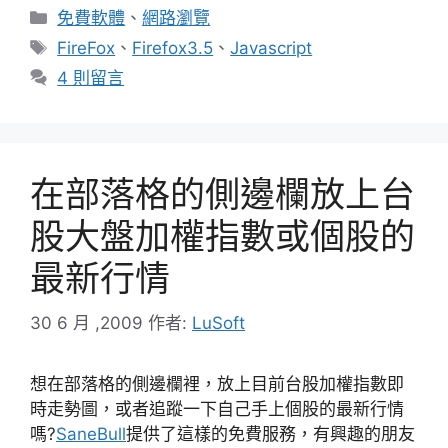
分
免費軟體
、
網路瀏覽
類
標
FireFox
、
Firefox3.5
、
Javascript
籤
4 則留言
在部落格的側邊欄放上台
股大盤加權指數或個股的
最新行情
30 6 月 ,2009
作者:
LuSoft
想在部落格的側邊欄裡，放上目前台股加權指數即
時走勢圖，或者追蹤一下自己手上個股的最新行情
嗎?
SaneBull
提供了這樣的免費服務，有興趣的朋友