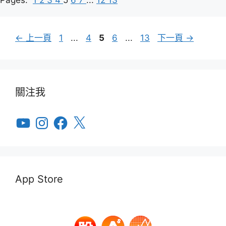
Pages:
1
2
3
4
5
6
7
...
12
13
頁
頁
頁
頁
頁
←
上一頁
1
...
4
5
6
...
13
下一頁
→
面
面
面
面
面
關注我
YouTube
Instagram
Facebook
X
App Store