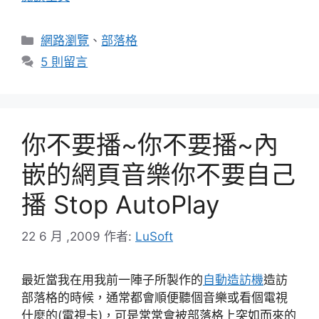
分
網路瀏覽
、
部落格
類
5 則留言
你不要播~你不要播~內
嵌的網頁音樂你不要自己
播 Stop AutoPlay
22 6 月 ,2009
作者:
LuSoft
最近當我在用我前一陣子所製作的
自動造訪機
造訪
部落格的時候，通常都會順便聽個音樂或看個電視
什麼的(電視卡)，可是常常會被部落格上突如而來的