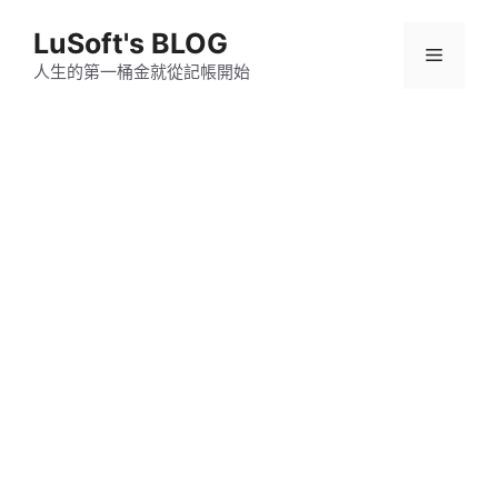
跳
LuSoft's BLOG
至
選
主
人生的第一桶金就從記帳開始
要
單
內
容