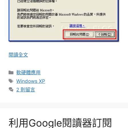
閱讀全文
分
軟硬體應用
類
標
Windows XP
籤
2 則留言
利用Google閱讀器訂閱