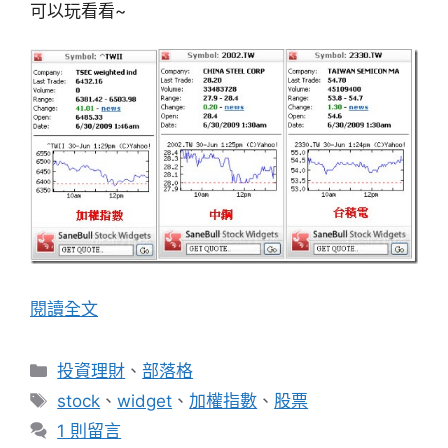
可以玩看看~
閱讀全文
分
投資理財
、
部落格
類
標
stock
、
widget
、
加權指數
、
股票
籤
1 則留言