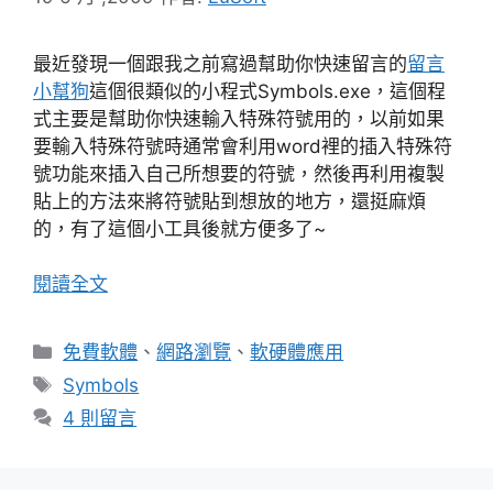
最近發現一個跟我之前寫過幫助你快速留言的
留言
小幫狗
這個很類似的小程式Symbols.exe，這個程
式主要是幫助你快速輸入特殊符號用的，以前如果
要輸入特殊符號時通常會利用word裡的插入特殊符
號功能來插入自己所想要的符號，然後再利用複製
貼上的方法來將符號貼到想放的地方，還挺麻煩
的，有了這個小工具後就方便多了~
閱讀全文
分
免費軟體
、
網路瀏覽
、
軟硬體應用
類
標
Symbols
籤
4 則留言