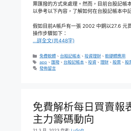
票匯撥的方式來處理。然而，目前台股記帳
以參考以下內容，了解如何在台股記帳本中
假如目前A帳戶有一張 2002 中鋼以27.6
操作步驟如下：
…詳全文(共448字)
分
免費軟體
、
台股記帳本
、
投資理財
、
軟硬體應用
類
標
app
、
匯撥
、
台股記帳本
、
投資
、
理財
、
股票
、
股
籤
發佈留言
免費解析每日買賣報
主力籌碼動向
21 3 月 ,2023
作者:
LuSoft