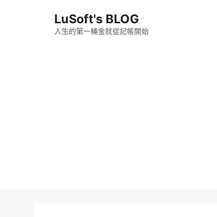
跳
LuSoft's BLOG
至
主
人生的第一桶金就從記帳開始
要
內
容