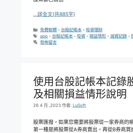
…詳全文(共885字)
分
免費軟體
、
台股記帳本
、
投資理財
類
標
app
、
台股記帳本
、
投資
、
損益情形
、
減資記錄
、
籤
發佈留言
使用台股記帳本記錄
及相關損益情形說明
26 4 月 ,2023
作者:
LuSoft
股票匯撥，如果您需要將股票從一家券商的
第一種是將股票從A券商賣出，再從B券商買