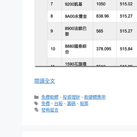
閱讀全文
分
免費軟體
、
投資理財
、
軟硬體應用
類
標
免費
、
台股
、
籌碼
、
股票
籤
發佈留言