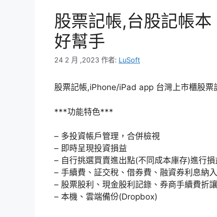
股票記帳,台股記帳本 i
好幫手
24 2 月 ,2023
作者:
LuSoft
股票記帳,iPhone/iPad app 台灣上市櫃
***功能特色***
– 多投資帳戶管理，合併檢視
– 即時呈現投資損益
– 自行挑選買賣進出點(不同成本庫存)進行
– 手續費、証交稅、借券費、融資券利息納
– 股票股利、現金股利記錄、券商手續費折讓
– 本機、雲端備份(Dropbox)