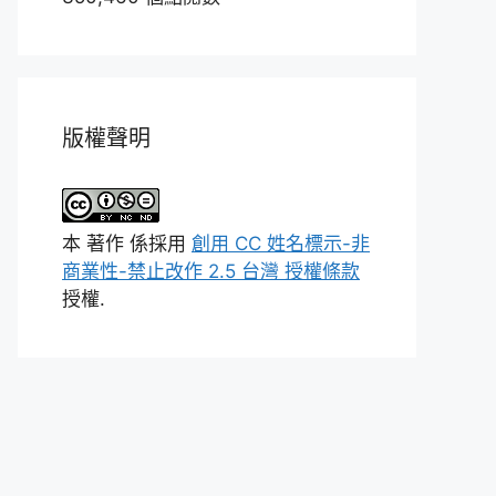
版權聲明
本
著作
係採用
創用 CC 姓名標示-非
商業性-禁止改作 2.5 台灣 授權條款
授權.