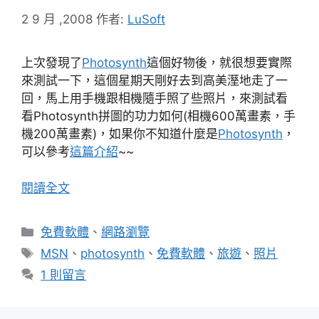
2 9 月 ,2008
作者:
LuSoft
上次發現了
Photosynth
這個好物後，就很想要實際
來測試一下，這個星期天剛好去到高美溼地走了一
回，馬上用手機跟相機隨手照了些照片，來測試看
看Photosynth拼圖的功力如何(相機600萬畫素，手
機200萬畫素)，如果你不知道什麼是
Photosynth
，
可以參考
這篇介紹
~~
閱讀全文
分
免費軟體
、
網路瀏覽
類
標
MSN
、
photosynth
、
免費軟體
、
旅遊
、
照片
籤
1 則留言