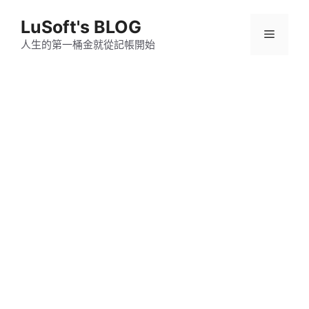
跳
LuSoft's BLOG
至
選
主
人生的第一桶金就從記帳開始
要
單
內
容