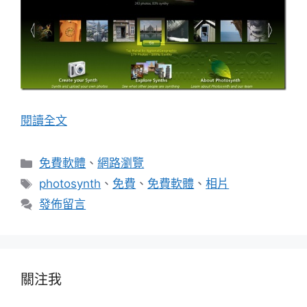
閱讀全文
分
免費軟體
、
網路瀏覽
類
標
photosynth
、
免費
、
免費軟體
、
相片
籤
發佈留言
關注我