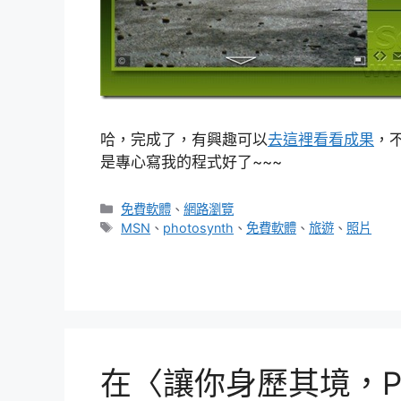
哈，完成了，有興趣可以
去這裡看看成果
，
是專心寫我的程式好了~~~
分
免費軟體
、
網路瀏覽
類
標
MSN
、
photosynth
、
免費軟體
、
旅遊
、
照片
籤
股市報馬仔，把我投資的股票放到桌面上，股價漲
Google Chrome執行速度快?到底有多快?寫程
在〈讓你身歷其境，Ph