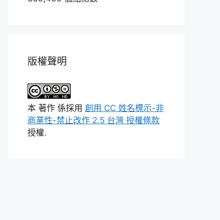
版權聲明
本
著作
係採用
創用 CC 姓名標示-非
商業性-禁止改作 2.5 台灣 授權條款
授權.