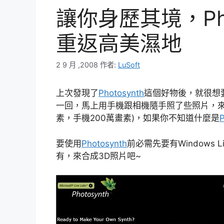
讓你身歷其境，Pho
重返高美濕地
2 9 月 ,2008
作者:
LuSoft
上次發現了
Photosynth
這個好物後，就很想
一回，馬上用手機跟相機隨手照了些照片，來測試
素，手機200萬畫素)，如果你不知道什麼是
要使用
Photosynth
前必需先要有Windows
有，來合成3D照片吧~