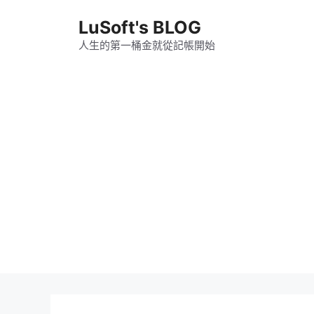
跳
LuSoft's BLOG
至
主
人生的第一桶金就從記帳開始
要
內
容