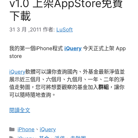
v1.0 上架AppStore免費
下載
31 3 月 ,2011
作者:
LuSoft
我的第一個iPhone程式
iQuery
今天正式上架 App
store
iQuery
軟體可以讓你查詢國內、外基金最新淨值並
展示近三個月、六個月、九個月、一年、二年的淨
值走勢圖，您可將想要觀察的基金加入
群組
，讓你
可以隨時隨地查詢。
閱讀全文
分
iPhone
、
iQuery
類
標