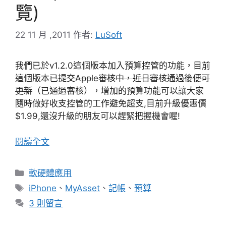
覽)
22 11 月 ,2011
作者:
LuSoft
我們已於v1.2.0這個版本加入預算控管的功能，目前
這個版本
已提交Apple審核中，近日審核通過後便可
更新
（已通過審核），增加的預算功能可以讓大家
隨時做好收支控管的工作避免超支,目前升級優惠價
$1.99,還沒升級的朋友可以趕緊把握機會喔!
閱讀全文
分
軟硬體應用
類
標
iPhone
、
MyAsset
、
記帳
、
預算
籤
3 則留言