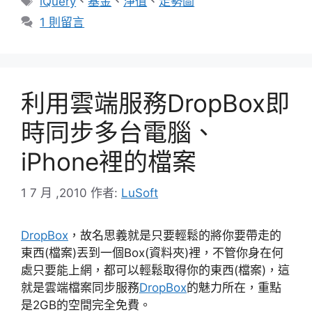
iQuery
、
基金
、
淨值
、
走勢圖
籤
1 則留言
利用雲端服務DropBox即
時同步多台電腦、
iPhone裡的檔案
1 7 月 ,2010
作者:
LuSoft
DropBox
，故名思義就是只要輕鬆的將你要帶走的
東西(檔案)丟到一個Box(資料夾)裡，不管你身在何
處只要能上網，都可以輕鬆取得你的東西(檔案)，這
就是雲端檔案同步服務
DropBox
的魅力所在，重點
是2GB的空間完全免費。