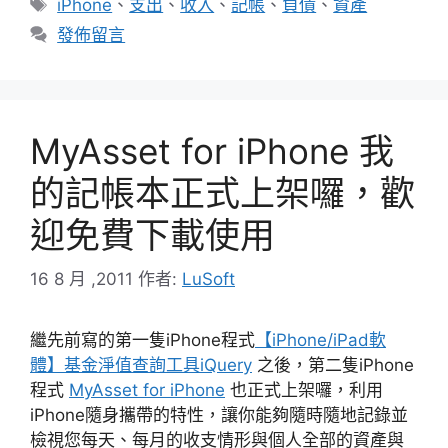
標
iPhone
、
支出
、
收入
、
記帳
、
負債
、
資產
籤
發佈留言
MyAsset for iPhone 我
的記帳本正式上架囉，歡
迎免費下載使用
16 8 月 ,2011
作者:
LuSoft
繼先前寫的第一隻iPhone程式
【iPhone/iPad軟
體】基金淨值查詢工具iQuery
之後，第二隻iPhone
程式
MyAsset for iPhone
也正式上架囉，利用
iPhone隨身攜帶的特性，讓你能夠隨時隨地記錄並
檢視您每天、每月的收支情形與個人全部的資產與