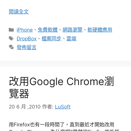
閱讀全文
分
iPhone
、
免費軟體
、
網路瀏覽
、
軟硬體應用
類
標
DropBox
、
檔案同步
、
雲端
籤
發佈留言
改用Google Chrome瀏
覽器
20 6 月 ,2010
作者:
LuSoft
用Firefox也有一段時間了，直到最近才開始改用