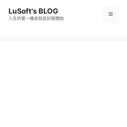
跳
LuSoft's BLOG
至
選
主
人生的第一桶金就從記帳開始
要
單
內
容