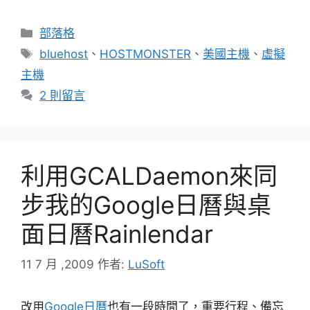
分
部落格
類
標
bluehost
、
HOSTMONSTER
、
美國主機
、
虛擬
籤
主機
2 則留言
利用GCALDaemon來同
步我的Google日曆與桌
面日曆Rainlendar
11 7 月 ,2009
作者:
LuSoft
改用
Google日曆
也有一段時間了，重要行程、備忘