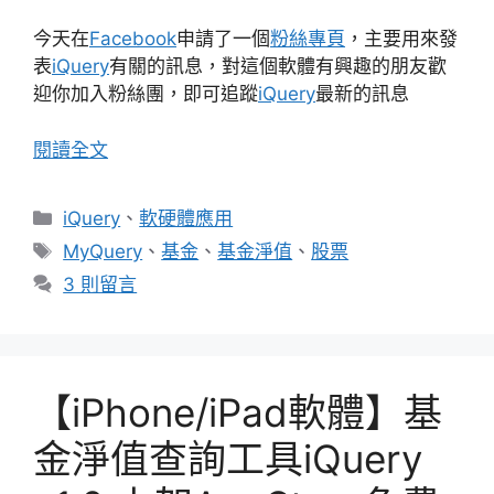
今天在
Facebook
申請了一個
粉絲專頁
，主要用來發
表
iQuery
有關的訊息，對這個軟體有興趣的朋友歡
迎你加入粉絲團，即可追蹤
iQuery
最新的訊息
閱讀全文
分
iQuery
、
軟硬體應用
類
標
MyQuery
、
基金
、
基金淨值
、
股票
籤
3 則留言
【iPhone/iPad軟體】基
金淨值查詢工具iQuery