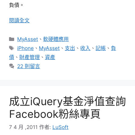
負債。
閱讀全文
分
MyAsset
、
軟硬體應用
類
標
iPhone
、
MyAsset
、
支出
、
收入
、
記帳
、
負
籤
債
、
財產管理
、
資產
22 則留言
成立iQuery基金淨值查詢
Facebook粉絲專頁
7 4 月 ,2011
作者:
LuSoft