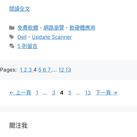
閱讀全文
分
免費軟體
、
網路瀏覽
、
軟硬體應用
類
標
Dell
、
Update Scanner
籤
5 則留言
Pages:
1
2
3
4
5
6
7
...
12
13
頁
頁
頁
頁
頁
←
上一頁
1
...
3
4
5
...
13
下一頁
→
面
面
面
面
面
關注我