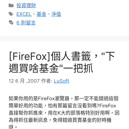
分
投資理財
類
標
EXCEL
、
基金
、
淨值
籤
6 則留言
[FireFox]個人書籤，"下
週買啥基金"一把抓
12 6 月 ,2007
作者:
LuSoft
如果你用的是FireFox瀏覽器，那一定不能錯過這個
簡單好用的功能，怕有那篇留言沒看到嗎?FireFox
直接幫你抓進來，用在K大的部落格特別好用啊，因
為得抓住最新訊息，免得錯過買賣基金的好時機
呀。