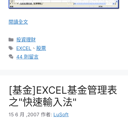
閱讀全文
分
投資理財
類
標
EXCEL
、
股票
籤
44 則留言
[基金]EXCEL基金管理表
之"快速輸入法"
15 6 月 ,2007
作者:
LuSoft