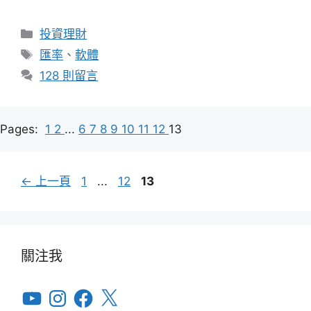
分
投資理財
類
標
匯率
、
軟體
籤
128 則留言
Pages:
1
2
...
6
7
8
9
10
11
12
13
頁
頁
頁
←
上一頁
1
...
12
13
面
面
面
關注我
YouTube
Instagram
Facebook
X