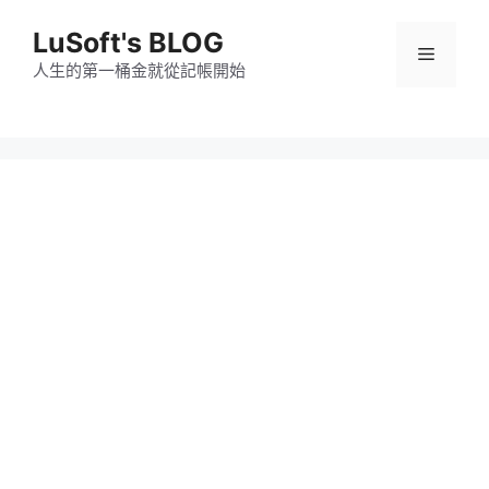
跳
LuSoft's BLOG
至
選
主
人生的第一桶金就從記帳開始
要
單
內
容