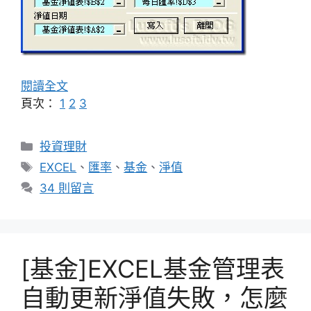
閱讀全文
頁次：
1
2
3
分
投資理財
類
標
EXCEL
、
匯率
、
基金
、
淨值
籤
34 則留言
[基金]EXCEL基金管理表
自動更新淨值失敗，怎麼