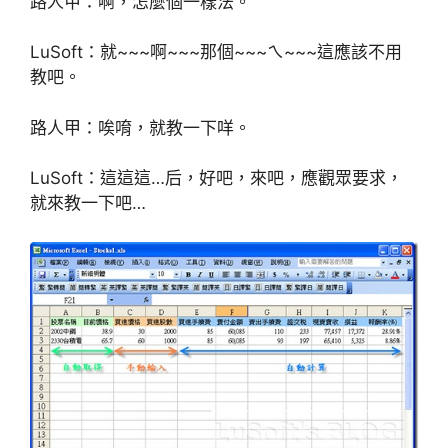
路人甲：啊，怎麼個一樣法。
LuSoft：就~~~啊~~~那個~~~ㄟ~~~這應該不用
教吧。
路人甲：唉唷，就教一下咩。
LuSoft：這這這…后，好吧，來吧，應觀眾要求，
就來教一下吧…