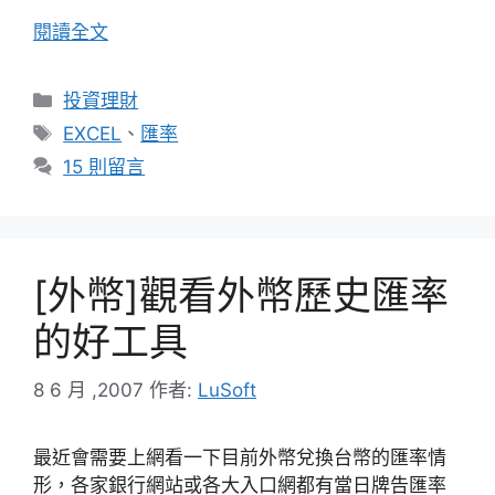
閱讀全文
分
投資理財
類
標
EXCEL
、
匯率
籤
15 則留言
[外幣]觀看外幣歷史匯率
的好工具
8 6 月 ,2007
作者:
LuSoft
最近會需要上網看一下目前外幣兌換台幣的匯率情
形，各家銀行網站或各大入口網都有當日牌告匯率