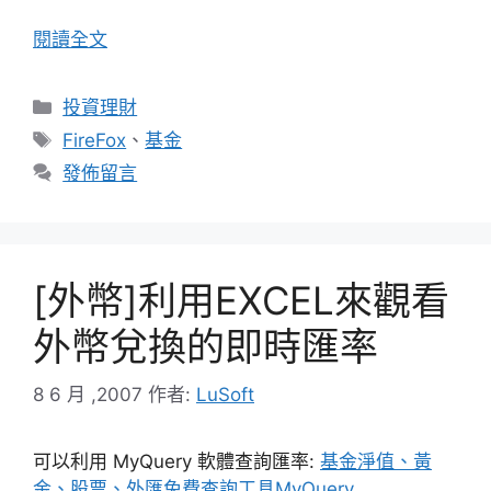
閱讀全文
分
投資理財
類
標
FireFox
、
基金
籤
發佈留言
[外幣]利用EXCEL來觀看
外幣兌換的即時匯率
8 6 月 ,2007
作者:
LuSoft
可以利用 MyQuery 軟體查詢匯率:
基金淨值、黃
金、股票、外匯免費查詢工具MyQuery