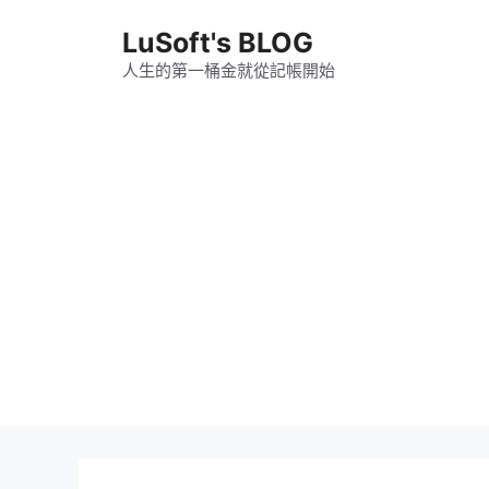
跳
LuSoft's BLOG
至
主
人生的第一桶金就從記帳開始
要
內
容