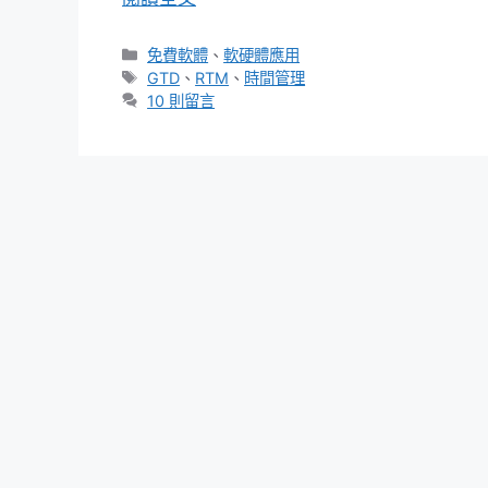
分
免費軟體
、
軟硬體應用
類
標
GTD
、
RTM
、
時間管理
籤
10 則留言