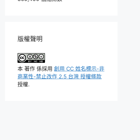
版權聲明
本
著作
係採用
創用 CC 姓名標示-非
商業性-禁止改作 2.5 台灣 授權條款
授權.