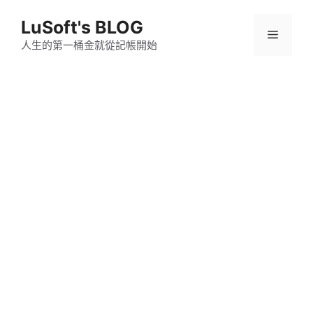
跳
LuSoft's BLOG
至
選
主
人生的第一桶金就從記帳開始
要
單
內
容