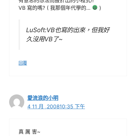
有意思的想法而設計出的小程式!!
VB 寫的嗎? ( 我那個年代學的…
)
LuSoft:VB也寫的出來，但我好
久沒用VB了~
回覆
愛流浪的小明
4 11 月 ,200810:35 下午
真 厲 害~