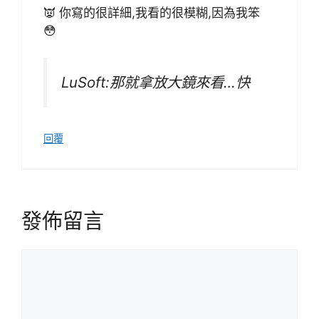
👿 你寫的很詳細,我看的很模糊,因為我笨
😳
LuSoft:那就拿放大鏡來看…快
回覆
發佈留言
留
言