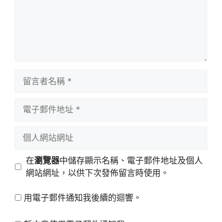
留
言
者
電
名
子
稱
郵
個
件
人
地
網
在
瀏覽器
中儲存顯示名稱、電子郵件地址及個人
址
站
網站網址，以供下次發佈留言時使用。
網
址
用電子郵件通知我後續的迴響。