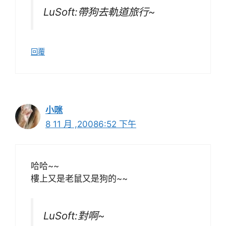
LuSoft:帶狗去軌道旅行~
回覆
小咪
8 11 月 ,20086:52 下午
哈哈~~
樓上又是老鼠又是狗的~~
LuSoft:對啊~