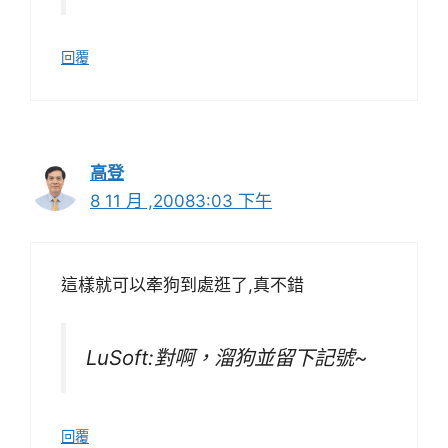
回覆
高登
8 11 月 ,20083:03 下午
這樣就可以牽狗到處逛了,真不錯
LuSoft:對啊，溜狗並留下記號~
回覆