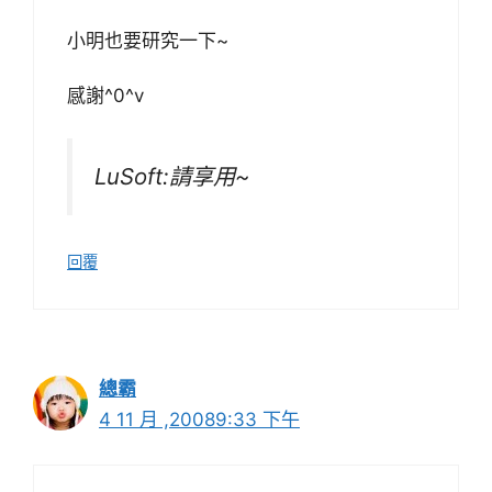
小明也要研究一下~
感謝^0^v
LuSoft:請享用~
回覆
總霸
4 11 月 ,20089:33 下午