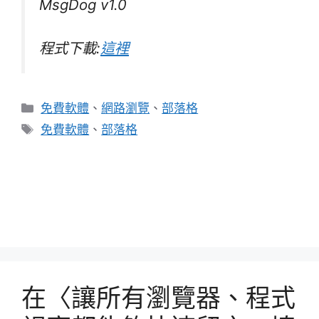
MsgDog v1.0
程式下載:
這裡
分
免費軟體
、
網路瀏覽
、
部落格
類
標
免費軟體
、
部落格
籤
我終於被盜文了，寫篇記念文並題首詩來抒發一
下此刻心情~
不使用硬體KVM，利用同一組螢幕、鍵盤、滑
鼠來控制二台電腦
在〈讓所有瀏覽器、程式