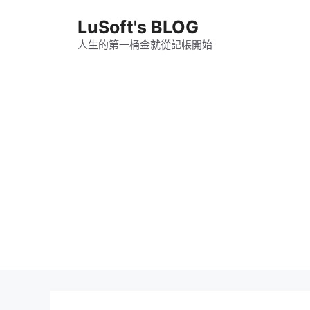
跳
LuSoft's BLOG
至
主
人生的第一桶金就從記帳開始
要
內
容