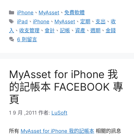
分
iPhone
、
MyAsset
、
免費軟體
類
標
iPad
、
iPhone
、
MyAsset
、
定期
、
支出
、
收
籤
入
、
收支管理
、
會計
、
記帳
、
資產
、
週期
、
金錢
6 則留言
MyAsset for iPhone 我
的記帳本 FACEBOOK 專
頁
1 9 月 ,2011
作者:
LuSoft
所有
MyAsset for iPhone 我的記帳本
相關的訊息