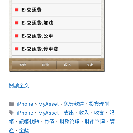
閱讀全文
分
iPhone
、
MyAsset
、
免費軟體
、
投資理財
類
標
iPhone
、
MyAsset
、
支出
、
收入
、
收支
、
記
籤
帳
、
記帳軟體
、
負債
、
財務管理
、
財產管理
、
資
產
、
金錢