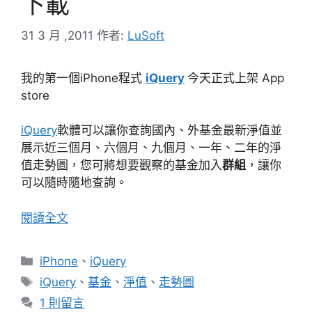
下載
31 3 月 ,2011
作者:
LuSoft
我的第一個iPhone程式
iQuery
今天正式上架 App
store
iQuery
軟體可以讓你查詢國內、外基金最新淨值並
展示近三個月、六個月、九個月、一年、二年的淨
值走勢圖，您可將想要觀察的基金加入
群組
，讓你
可以隨時隨地查詢。
閱讀全文
分
iPhone
、
iQuery
類
標
iQuery
、
基金
、
淨值
、
走勢圖
籤
1 則留言