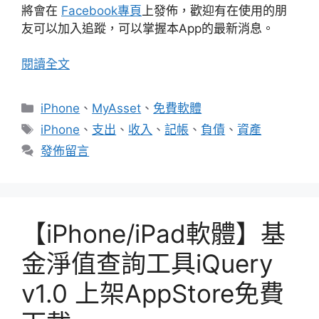
將會在
Facebook專頁
上發佈，歡迎有在使用的朋
友可以加入追蹤，可以掌握本App的最新消息。
閱讀全文
分
iPhone
、
MyAsset
、
免費軟體
類
標
iPhone
、
支出
、
收入
、
記帳
、
負債
、
資產
籤
發佈留言
【iPhone/iPad軟體】基
金淨值查詢工具iQuery
v1.0 上架AppStore免費