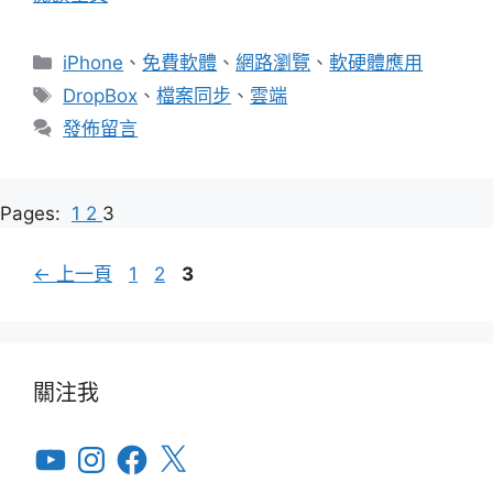
分
iPhone
、
免費軟體
、
網路瀏覽
、
軟硬體應用
類
標
DropBox
、
檔案同步
、
雲端
籤
發佈留言
Pages:
1
2
3
頁
頁
頁
←
上一頁
1
2
3
面
面
面
關注我
YouTube
Instagram
Facebook
X