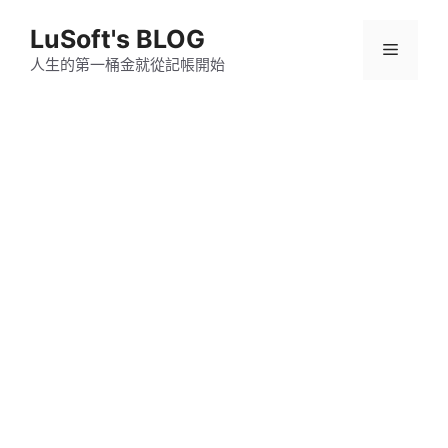
跳
LuSoft's BLOG
至
選
主
人生的第一桶金就從記帳開始
要
單
內
容